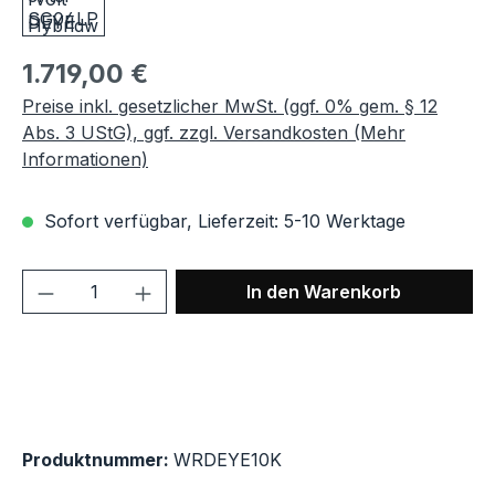
Regulärer Preis:
1.719,00 €
Preise inkl. gesetzlicher MwSt. (ggf. 0% gem. § 12
Abs. 3 UStG), ggf. zzgl. Versandkosten (Mehr
Informationen)
Sofort verfügbar, Lieferzeit: 5-10 Werktage
Produkt Anzahl: Gib den gewünschten We
In den Warenkorb
Produktnummer:
WRDEYE10K