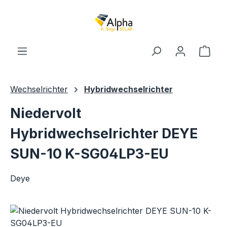
Zum Hauptinhalt springen
Ware
Wechselrichter
Hybridwechselrichter
Niedervolt
Hybridwechselrichter DEYE
SUN-10 K-SG04LP3-EU
Deye
Bildergalerie überspringen