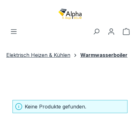
Zum Hauptinhalt springen
Ware
Elektrisch Heizen & Kühlen
Warmwasserboiler
Warmwasserboiler kaufen
Keine Produkte gefunden.