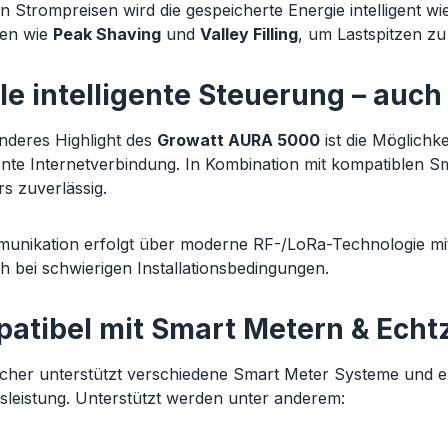
n Strompreisen wird die gespeicherte Energie intelligent w
nen wie
Peak Shaving
und
Valley Filling
, um Lastspitzen zu
le intelligente Steuerung – auch
nderes Highlight des
Growatt AURA 5000
ist die Möglichk
te Internetverbindung. In Kombination mit kompatiblen Sm
s zuverlässig.
unikation erfolgt über moderne RF-/LoRa-Technologie mit 
ch bei schwierigen Installationsbedingungen.
atibel mit Smart Metern & Ech
cher unterstützt verschiedene Smart Meter Systeme und erm
leistung. Unterstützt werden unter anderem: