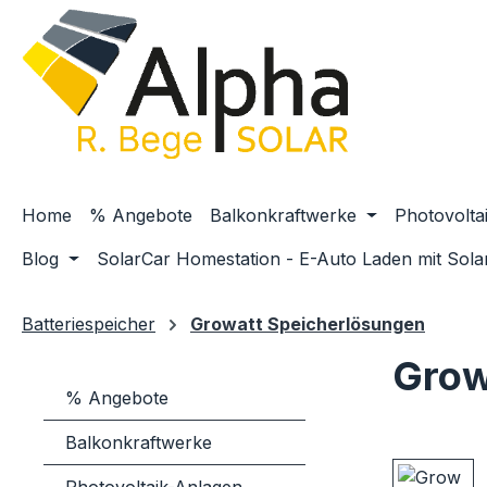
m Hauptinhalt springen
Zur Suche springen
Zur Hauptnavigation springen
Home
% Angebote
Balkonkraftwerke
Photovolta
Blog
SolarCar Homestation - E-Auto Laden mit Sola
Batteriespeicher
Growatt Speicherlösungen
Grow
% Angebote
Balkonkraftwerke
Bildergaler