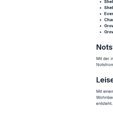
She
Shel
Eve
Cha
Gro
Gro
Nots
Mit der 
Notstrom
Leis
Mit eine
Wohnbere
entsteht.