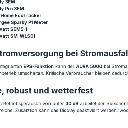
lly 3EM
ly Pro 3EM
rHome EcoTracker
rgee Sparky P1 Meter
watt SEM5-1
watt SM-WLS01
tromversorgung bei Stromausfal
integrierten
EPS-Funktion
kann der
AURA 5000
bei Stromau
betrieb umschalten. Kritische Verbraucher bleiben dadurch
e, robust und wetterfest
m Betriebsgeräusch von unter
30 dB
arbeitet der Speicher 
iche. Zusätzlich kann das Display deaktiviert werden, wo