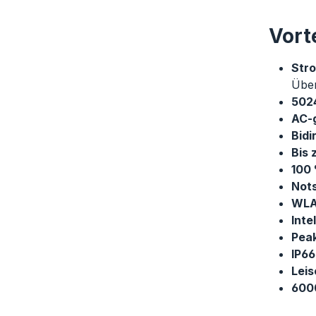
Vorte
Stro
Über
502
AC-
Bidi
Bis
100 
Nots
WLA
Inte
Peak
IP66
Leis
600