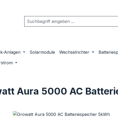
ik-Anlagen
Solarmodule
Wechselrichter
Batteries
rstrom
att Aura 5000 AC Batter
ie überspringen