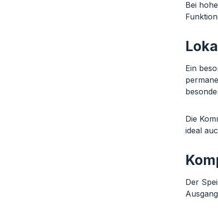
Bei hohe
Funktio
Loka
Ein beso
permanen
besonder
Die Komm
ideal au
Komp
Der Spei
Ausgangs