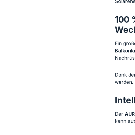
Solarene
100 
Wech
Ein groß
Balkonk
Nachrüst
Dank der
werden.
Inte
Der
AUR
kann aut