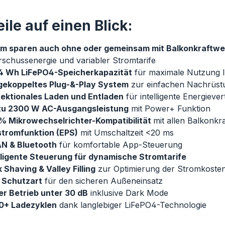
ile auf einen Blick:
m sparen auch ohne oder gemeinsam mit Balkonkraftwe
schussenergie und variabler Stromtarife
4 Wh LiFePO4-Speicherkapazität
für maximale Nutzung I
gekoppeltes Plug-&-Play System
zur einfachen Nachrüst
rektionales Laden und Entladen
für intelligente Energiever
 zu 2300 W AC-Ausgangsleistung
mit Power+ Funktion
% Mikrowechselrichter-Kompatibilität
mit allen Balkonkr
tromfunktion (EPS)
mit Umschaltzeit <20 ms
N & Bluetooth
für komfortable App-Steuerung
lligente Steuerung für dynamische Stromtarife
 Shaving & Valley Filling
zur Optimierung der Stromkoste
 Schutzart
für den sicheren Außeneinsatz
er Betrieb unter 30 dB
inklusive Dark Mode
0+ Ladezyklen
dank langlebiger LiFePO4-Technologie