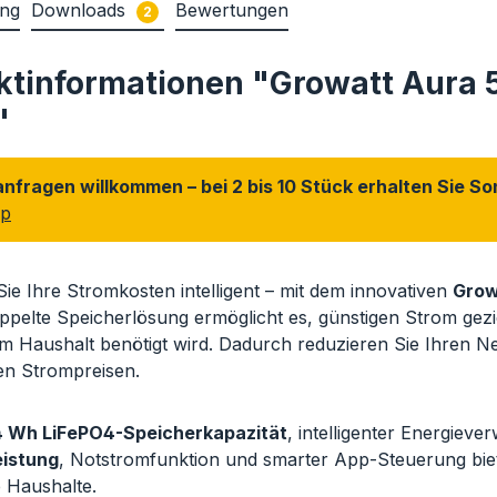
ung
Downloads
Bewertungen
2
ktinformationen "Growatt Aura 
"
nfragen willkommen – bei 2 bis 10 Stück erhalten Sie S
op
ie Ihre Stromkosten intelligent – mit dem innovativen
Grow
pelte Speicherlösung ermöglicht es, günstigen Strom gez
im Haushalt benötigt wird. Dadurch reduzieren Sie Ihren
en Strompreisen.
 Wh LiFePO4-Speicherkapazität
, intelligenter Energieve
istung
, Notstromfunktion und smarter App-Steuerung bie
 Haushalte.