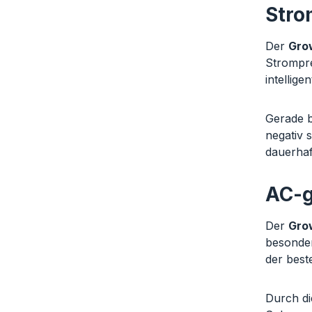
Stro
Der
Gro
Strompre
intellig
Gerade b
negativ 
dauerhaf
AC-g
Der
Gro
besonder
der best
Durch di