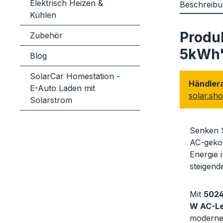
Elektrisch Heizen &
Beschreib
Kühlen
Produ
Zubehör
5kWh
Blog
SolarCar Homestation -
Händlera
E-Auto Laden mit
solar.sh
Solarstrom
Senken S
AC-gekop
Energie 
steigend
Mit
5024
W AC-Le
moderne