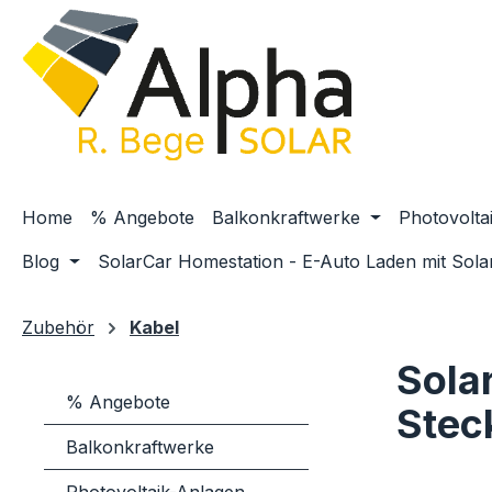
m Hauptinhalt springen
Zur Suche springen
Zur Hauptnavigation springen
Home
% Angebote
Balkonkraftwerke
Photovolta
Blog
SolarCar Homestation - E-Auto Laden mit Sola
Zubehör
Kabel
Sola
% Angebote
Stec
Balkonkraftwerke