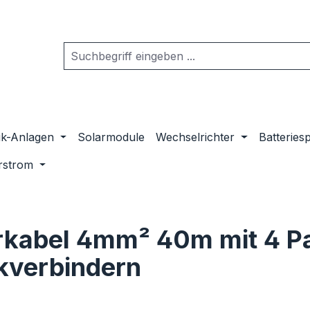
ik-Anlagen
Solarmodule
Wechselrichter
Batteries
rstrom
rkabel 4mm² 40m mit 4 
kverbindern