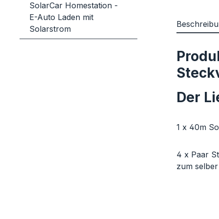
SolarCar Homestation -
E-Auto Laden mit
Beschreib
Solarstrom
Produ
Steck
Der L
1 x 40m So
4 x Paar S
zum selber