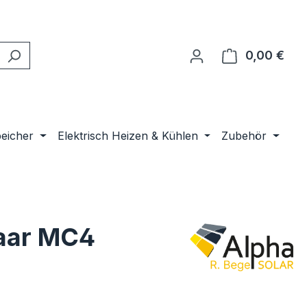
0,00 €
Ware
peicher
Elektrisch Heizen & Kühlen
Zubehör
Paar MC4