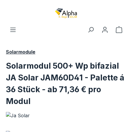
Zum Hauptinhalt springen
Ware
Solarmodule
Solarmodul 500+ Wp bifazial
JA Solar JAM60D41 - Palette á
36 Stück - ab 71,36 € pro
Modul