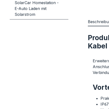
SolarCar Homestation -
E-Auto Laden mit
Solarstrom
Beschreib
Produk
Kabel
Erweiter
Anschlus
Verbindu
Vorte
Prak
IP67