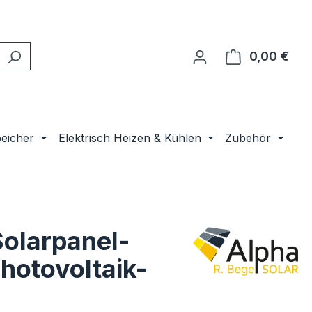
0,00 €
Ware
peicher
Elektrisch Heizen & Kühlen
Zubehör
Solarpanel-
hotovoltaik-