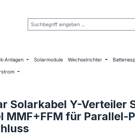
ik-Anlagen
Solarmodule
Wechselrichter
Batteries
rstrom
ar Solarkabel Y-Verteiler 
l MMF+FFM für Parallel-P
hluss