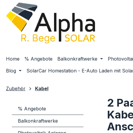
m Hauptinhalt springen
Zur Suche springen
Zur Hauptnavigation springen
Home
% Angebote
Balkonkraftwerke
Photovolta
Blog
SolarCar Homestation - E-Auto Laden mit Sola
Zubehör
Kabel
2 Pa
% Angebote
Kabe
Balkonkraftwerke
Ansc