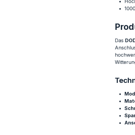
Hoch
1000
Prod
Das
DOD
Anschlus
hochwert
Witterun
Techn
Mode
Mate
Schu
Spa
Ans