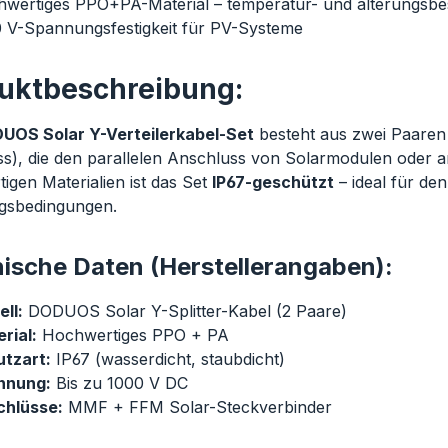
wertiges PPO+PA-Material
– temperatur- und alterungsbe
 V-Spannungsfestigkeit
für PV-Systeme
uktbeschreibung:
UOS Solar Y-Verteilerkabel-Set
besteht aus zwei Paaren
s), die den parallelen Anschluss von Solarmodulen oder 
igen Materialien ist das Set
IP67-geschützt
– ideal für de
gsbedingungen.
ische Daten (Herstellerangaben):
ll:
DODUOS Solar Y-Splitter-Kabel (2 Paare)
rial:
Hochwertiges PPO + PA
tzart:
IP67 (wasserdicht, staubdicht)
nnung:
Bis zu 1000 V DC
chlüsse:
MMF + FFM Solar-Steckverbinder